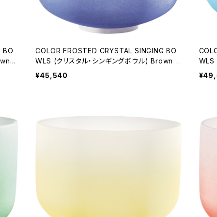
G BO
COLOR FROSTED CRYSTAL SINGING BO
COLO
wn C
WLS (クリスタル・シンギングボウル) Brown C
WLS
hakra / 9 inch
Chakr
¥45,540
¥49