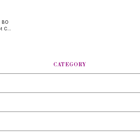
G BO
t Ch
CATEGORY