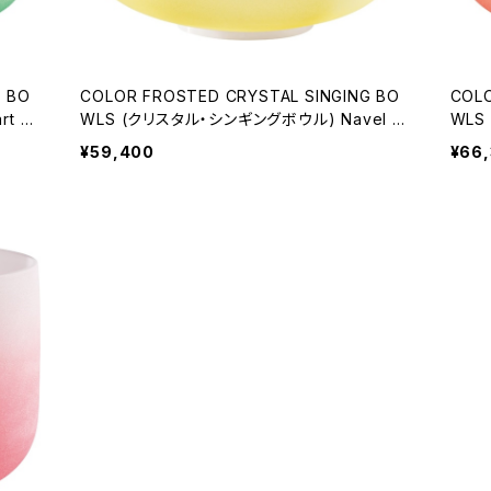
G BO
COLOR FROSTED CRYSTAL SINGING BO
COLO
t C
WLS (クリスタル・シンギングボウル) Navel C
WLS
hakra / 12 inch
hakra
¥59,400
¥66