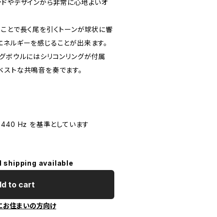
ンドやデザインから非常に心地よいオ
ることで長く尾を引くトーンが球状に響
エネルギーを感じることが出来ます。
ングボウルにはシリコンリングが付属
ベストな共鳴音を奏でます。
/a' 440 Hz を基準としています
l shipping available
d to cart
にお住まいの方向け