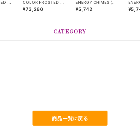
ED C
COLOR FROSTED C
ENERGY CHIMES (エ
ENER
NG B
RYSTAL SINGING B
ナジーチャイム) NEPT
ナジー
¥73,260
¥5,742
¥5,7
タル・シ
OWLS (クリスタル・シ
UNE (海王星)
ER (
eart
ンギングボウル) Root
h
Chakra / 14 inch
CATEGORY
商品一覧に戻る