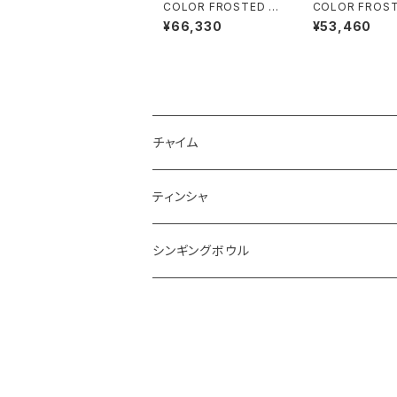
COLOR FROSTED C
COLOR FROST
RYSTAL SINGING B
RYSTAL SINGI
¥66,330
¥53,460
OWLS (クリスタル・シ
OWLS (クリス
ンギングボウル) Sacra
ンギングボウル) H
l Chakra / 13 inch
Chakra / 11 inc
チャイム
ティンシャ
シンギングボウル