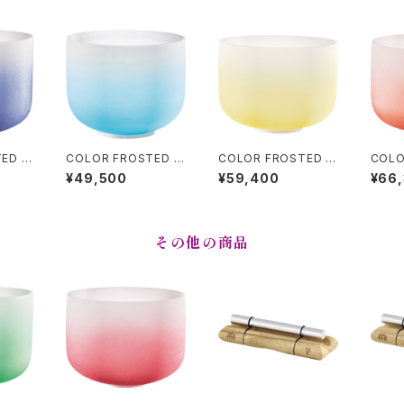
ED C
COLOR FROSTED C
COLOR FROSTED C
COLO
NG B
RYSTAL SINGING B
RYSTAL SINGING B
RYST
¥49,500
¥59,400
¥66
タル・シ
OWLS (クリスタル・シ
OWLS (クリスタル・シ
OWL
Brow
ンギングボウル) Throa
ンギングボウル) Navel
ンギング
nch
t Chakra / 10 inch
Chakra / 12 inch
l Chak
その他の商品