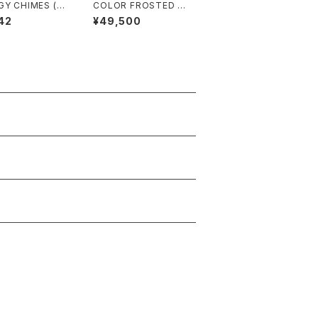
GY CHIMES (エ
COLOR FROSTED C
チャイム) JUPIT
RYSTAL SINGING B
42
¥49,500
木星)
OWLS (クリスタル・シ
ンギングボウル) Throa
t Chakra / 10 inch