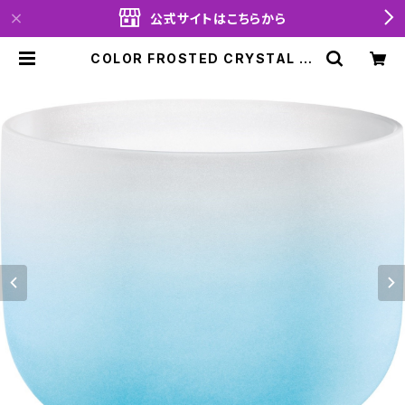
公式サイトはこちらから
COLOR FROSTED CRYSTAL SI
NGING BOWLS (クリスタル・シン
ギングボウル) Throat Chakra / 1
0 inch | moabrante official sh
op