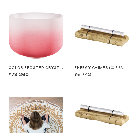
COLOR FROSTED CRYSTA
ENERGY CHIMES (エナジー
L SINGING BOWLS (クリスタ
チャイム) URANUS (天王星)
¥73,260
¥5,742
ル・シンギングボウル) Root Ch
akra / 14 inch