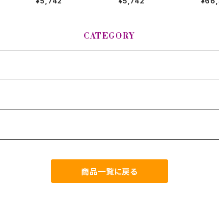
¥5,742
¥5,742
¥66
(火星)
RN (土星)
OWL
ンギング
l Chak
CATEGORY
商品一覧に戻る