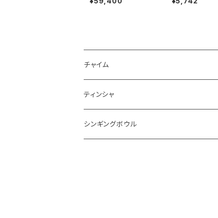
¥59,400
¥5,742
OWLS (クリスタル・シ
ON (キロン)
ンギングボウル) Navel
Chakra / 12 inch
チャイム
ティンシャ
シンギングボウル